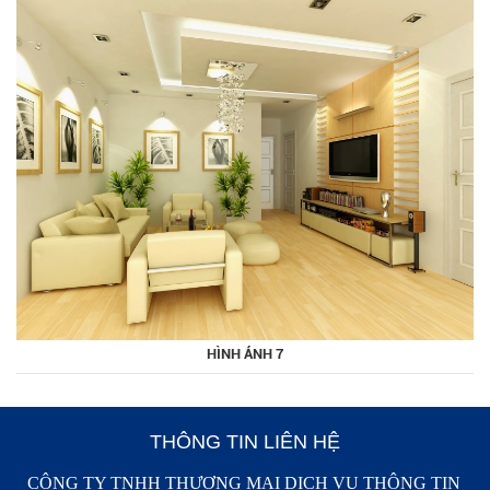
HÌNH ẢNH 7
THÔNG TIN LIÊN HỆ
CÔNG TY TNHH THƯƠNG MẠI DỊCH VỤ THÔNG TIN